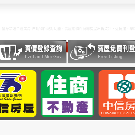
選合適美房-自動物件配對功能，賣屋網物件搜尋房屋出售資訊，近捷運，學區內，