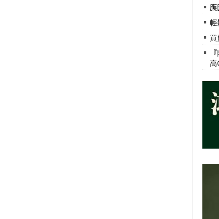
應
輕
買
『
高