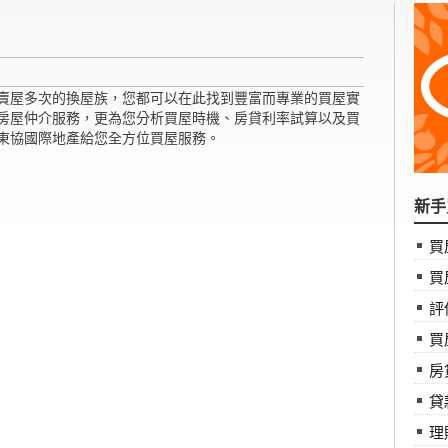
賣屋多次的換屋族，您都可以在此找到豐富而專業的買屋實
房屋仲介服務，更為您分析買屋時機、房貸利率試算以及買
東協國際地產給您全方位買屋服務。
新手
買
買
評
買
房
貸
理