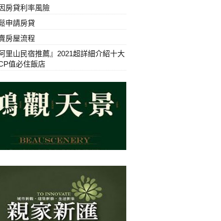
因房貸利率風險
鬆申請房貸
賣房屋流程
阿里山民宿推薦』2021超詳細介紹十大
CP值必住飯店