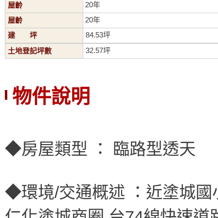
20年
屋齡
20年
屋齡
84.53坪
建 坪
32.57坪
土地登記坪數
物件說明
◆房屋類型 ： 臨路型透天
◆環境/交通概述 ：近塗城國
仁化塗城商圈 台74線快速道