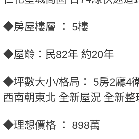
◆房屋樓層 ： 5樓
◆屋齡：民82年 約20年
◆坪數大小/格局： 5房2廳4衛 
西南朝東北 全新屋況 全新整
◆理想價格 ： 898萬