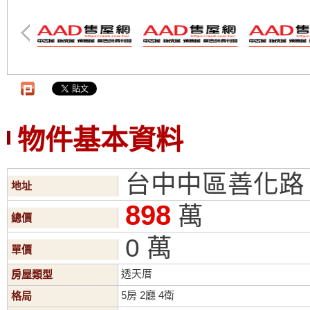
物件基本資料
台中中區善化路
地址
898
萬
總價
0 萬
單價
透天厝
房屋類型
5房 2廳 4衛
格局