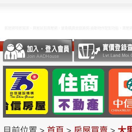
可依需求、買屋就到賣屋網，量身精選合適美房-自動物件配對功能，賣屋網物件搜尋
目前位置 >
首頁
>
房屋買賣
>
大