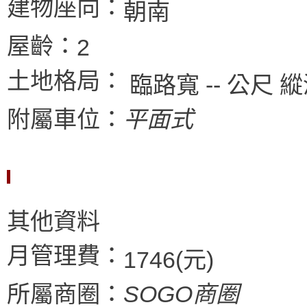
建物座向：
朝南
屋齡：
2
土地格局：
臨路寬 -- 公尺 縱
附屬車位：
平面式
其他資料
月管理費：
1746(元)
所屬商圈：
SOGO商圈