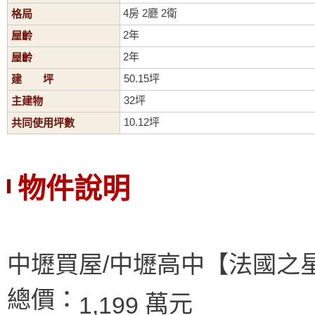
4房 2廳 2衛
格局
2年
屋齡
2年
屋齡
50.15坪
建 坪
32坪
主建物
10.12坪
共同使用坪數
物件說明
中壢買屋/中壢高中【法國之
總價：
萬元
1,199