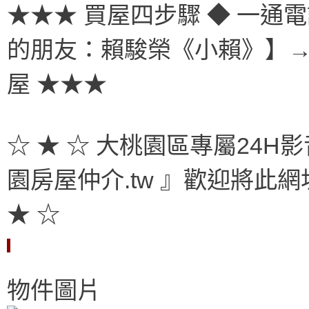
★★★ 買屋四步驟 ◆ 一通電話 
的朋友：賴駿榮《小賴》】→ 
屋 ★★★
☆ ★ ☆ 大桃園區專屬24H影音
園房屋仲介.tw 』歡迎將此
★ ☆
物件圖片