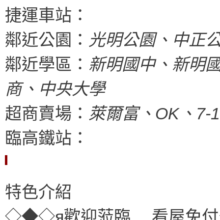
捷運車站：
鄰近公園：
光明公園、中正
鄰近學區：
新明國中、新明
商、中央大學
超商賣場：
萊爾富、OK、7-
臨高鐵站：
特色介紹
◇◆◇я歡迎蒞臨 看屋免付