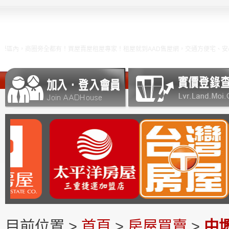
旁全都有！買屋賣屋租屋專家！租屋就到AAD售屋網，交通方便宅、安心住家、學
目前位置 >
首頁
>
房屋買賣
>
中