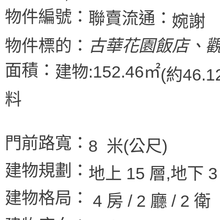
物件編號：
聯賣流通：
婉謝
物件標的：
古華花園飯店、
面積：
建物:152.46㎡
(約46.1
料
門前路寬：
8 米(公尺)
建物規劃：
地上 15 層,地下 
建物格局：
4 房 / 2 廳 / 2 衛