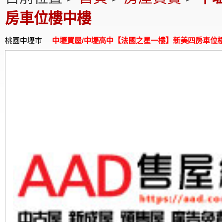
房車位樓中樓
桃園中壢市
中壢買屋/中壢高中【法國之星一樓】新美四房車位