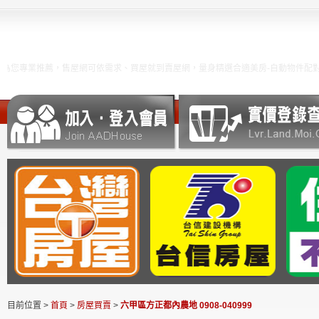
您專業推薦，售屋網可依需求、買屋就到賣屋網，量身精選合適美房-自動物件配對功
目前位置 >
首頁
>
房屋買賣
>
六甲區方正都內農地 0908-040999