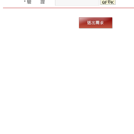
驗 證
*