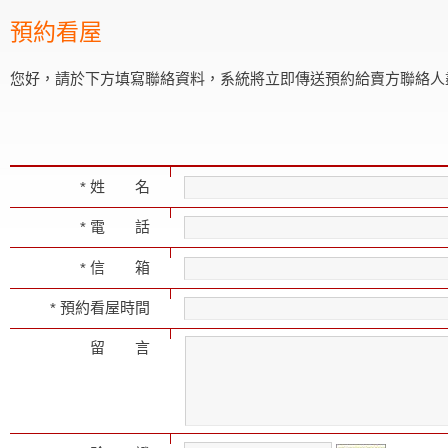
預約看屋
您好，請於下方填寫聯絡資料，系統將立即傳送預約給賣方聯絡人
姓 名
*
電 話
*
信 箱
*
預約看屋時間
*
留 言