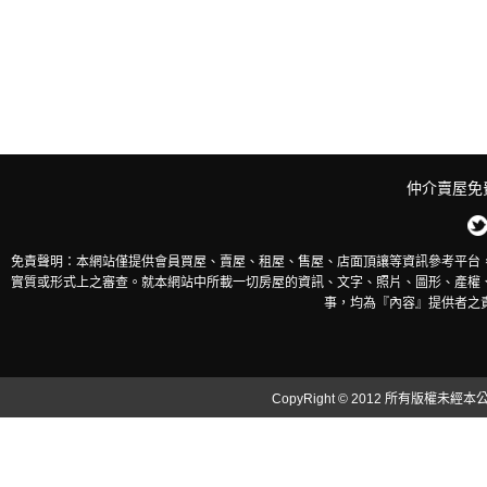
仲介賣屋免
免責聲明：本網站僅提供會員買屋、賣屋、租屋、售屋、店面頂讓等資訊參考平台
實質或形式上之審查。就本網站中所載一切房屋的資訊、文字、照片、圖形、產權
事，均為『內容』提供者之
CopyRight © 2012 所有版權未經